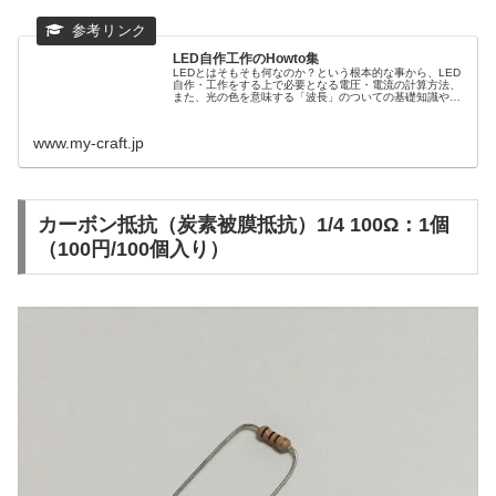
LED自作工作のHowto集
LEDとはそもそも何なのか？という根本的な事から、LED
自作・工作をする上で必要となる電圧・電流の計算方法、
また、光の色を意味する「波長」のついての基礎知識や明
るさの単位の見方など、読めばゼロからでもLED自作工作
ができるようになる基礎知識...
www.my-craft.jp
カーボン抵抗（炭素被膜抵抗）1/4 100Ω：1個
（100円/100個入り）